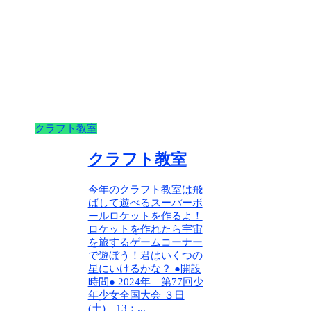
クラフト教室
クラフト教室
今年のクラフト教室は飛
ばして遊べるスーパーボ
ールロケットを作るよ！
ロケットを作れたら宇宙
を旅するゲームコーナー
で遊ぼう！君はいくつの
星にいけるかな？ ●開設
時間● 2024年 第77回少
年少女全国大会 ３日
(土) 13：...