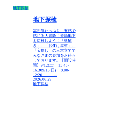
地下探検
地下探検
雰囲気たっぷり、五感で
感じる大冒険！祭場地下
を探検しよう！「謎解
き」、「お化け屋敷」、
「宝探し」の三本立てで
みなさまの参加をお待ち
しております。【開設時
間】9/12(土) 13:45-
16:309/13(日) 8:00-
12:20 ...
2026.06.29
地下探検