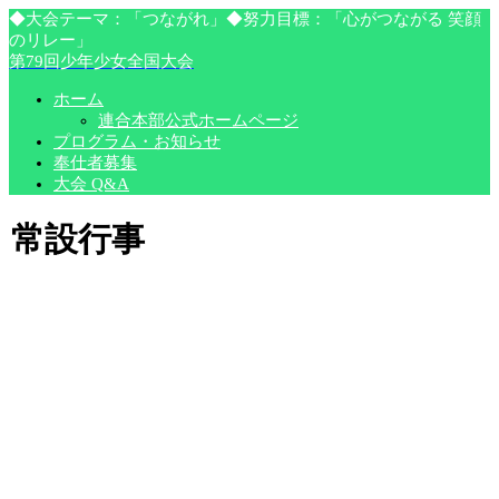
◆大会テーマ：「つながれ」◆努力目標：「心がつながる 笑顔
のリレー」
第79回少年少女全国大会
ホーム
連合本部公式ホームページ
プログラム・お知らせ
奉仕者募集
大会 Q&A
常設行事