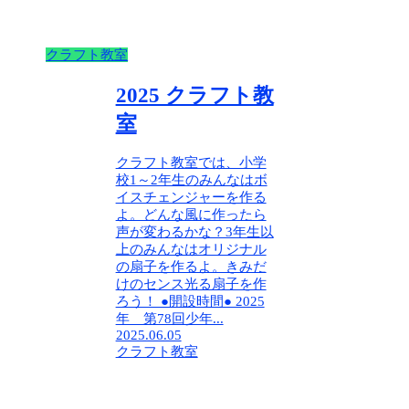
クラフト教室
2025 クラフト教
室
クラフト教室では、小学
校1～2年生のみんなはボ
イスチェンジャーを作る
よ。どんな風に作ったら
声が変わるかな？3年生以
上のみんなはオリジナル
の扇子を作るよ。きみだ
けのセンス光る扇子を作
ろう！ ●開設時間● 2025
年 第78回少年...
2025.06.05
クラフト教室