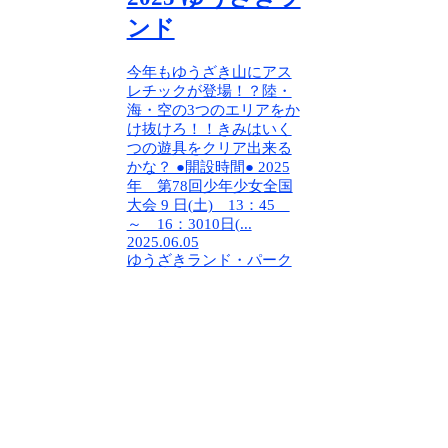
ンド
今年もゆうざき山にアス
レチックが登場！？陸・
海・空の3つのエリアをか
け抜けろ！！きみはいく
つの遊具をクリア出来る
かな？ ●開設時間● 2025
年 第78回少年少女全国
大会 9 日(土) 13：45
～ 16：3010日(...
2025.06.05
ゆうざきランド・パーク