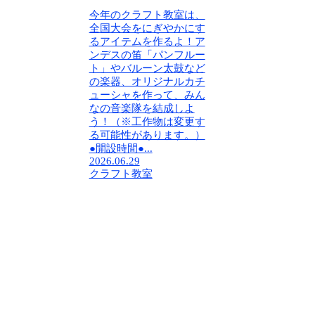
今年のクラフト教室は、
全国大会をにぎやかにす
るアイテムを作るよ！ア
ンデスの笛「パンフルー
ト」やバルーン太鼓など
の楽器、オリジナルカチ
ューシャを作って、みん
なの音楽隊を結成しよ
う！（※工作物は変更す
る可能性があります。）
●開設時間●...
2026.06.29
クラフト教室