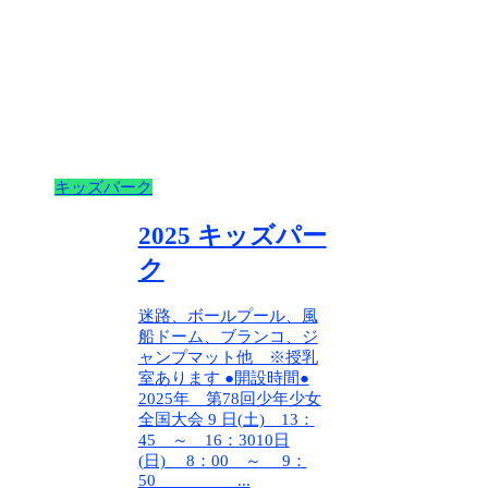
キッズパーク
2025 キッズパー
ク
迷路、ボールプール、風
船ドーム、ブランコ、ジ
ャンプマット他 ※授乳
室あります ●開設時間●
2025年 第78回少年少女
全国大会 9 日(土) 13：
45 ～ 16：3010日
(日) 8：00 ～ 9：
50 ...