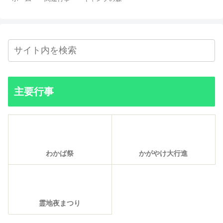
主要行事
わかば祭
かがやけ大行進
霊地夜まつり