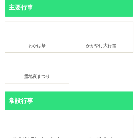
主要行事
わかば祭
かがやけ大行進
霊地夜まつり
常設行事