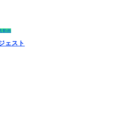
去動画
イジェスト