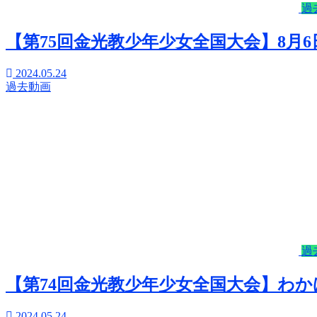
過
【第75回金光教少年少女全国大会】8月
2024.05.24
過去動画
過
【第74回金光教少年少女全国大会】わか
2024.05.24