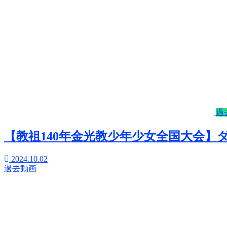
過
【教祖140年金光教少年少女全国大会】
2024.10.02
過去動画