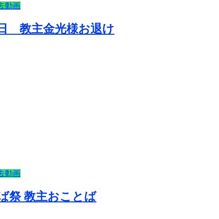
去動画
6日 教主金光様お退け
去動画
ば祭 教主おことば