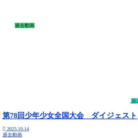
過去動画
過
第78回少年少女全国大会 ダイジェスト
2025.10.14
過去動画