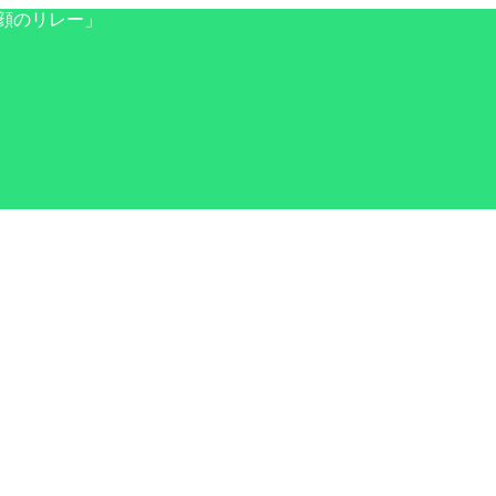
顔のリレー」